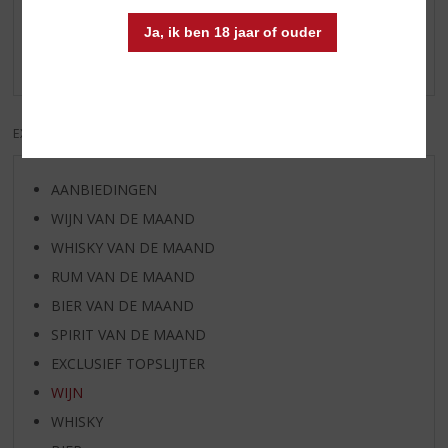
Schrijf een review
Ja, ik ben 18 jaar of ouder
Er zijn nog geen reviews geplaatst voor dit product
EXCL. BTW
INCL. BTW
AANBIEDINGEN
WIJN VAN DE MAAND
WHISKY VAN DE MAAND
RUM VAN DE MAAND
BIER VAN DE MAAND
SPIRIT VAN DE MAAND
EXCLUSIEF TOPSLIJTER
WIJN
WHISKY