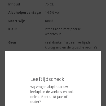
Inhoud
75 CL
Alcoholpercentage
14.5% vol
Soort wijn
Rood
Kleur
intens rood met paarse
weerschijn
Geur
veel donker fruit een verfijnde
kruidigheid en de typische aroma’s
van de syrah
Smaak
zacht en vol fruit waarbij mooie
zuren zorgen voor frisheid
Wijn-spijs
dé perfecte begeleider van
Leeftijdscheck
geroosterd lamsvlees, gegrilde
steak, wild en groente risotto
Wij vragen altijd naar uw
leeftijd, in de winkels en ook
online. Bent u 18 jaar of
Reviews
ouder?