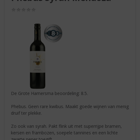
S
p
(0,0
r
/
5)
i
n
g
n
a
a
r
d
e
n
a
v
De Grote Hamersma beoordeling: 8.5.
i
g
Phebus. Geen rare kwibus. Maakt goede wijnen van menig
a
druif ter plekke.
t
i
Zo ook van syrah. Pakt flink uit met superrijpe bramen,
e
kersen en frambozen, soepele tannines en een lichte
zwarte peper toegift.