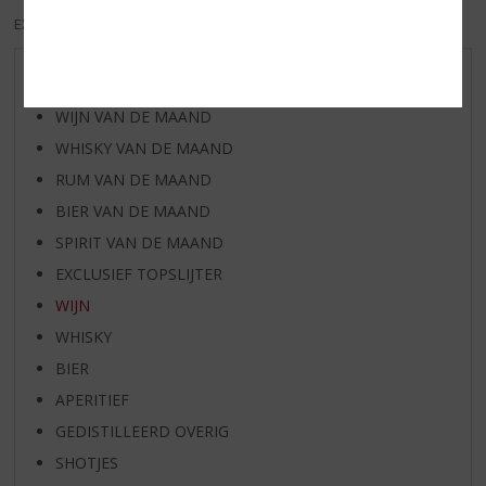
EXCL. BTW
INCL. BTW
AANBIEDINGEN
WIJN VAN DE MAAND
WHISKY VAN DE MAAND
RUM VAN DE MAAND
BIER VAN DE MAAND
SPIRIT VAN DE MAAND
EXCLUSIEF TOPSLIJTER
WIJN
WHISKY
BIER
APERITIEF
GEDISTILLEERD OVERIG
SHOTJES