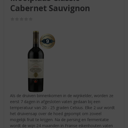
S
Cabernet Sauvignon
p
r
i
(0,0
/
n
5)
g
n
a
a
r
d
e
n
a
v
i
Als de druiven binnenkomen in de wijnkelder, worden ze
g
eerst 7 dagen in afgesloten vaten gedaan bij een
a
temperatuur van 20 - 25 graden Celsius. Elke 2 uur wordt
t
het druivensap over de hoed gepompt om zoveel
i
mogelijk fruit te krijgen. Na de persing en fermentatie
e
wordt de wijn 24 maanden in Franse eikenhouten vaten