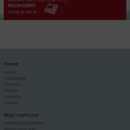
Di/Woe/Do Lunch Pauze 12.30 -13.15
NIEUWSBRIEF
Schrijf je hier in
Home
Home
Assortiment
Over ons
Nieuws
Inspiratie
Contact
Mijn topSlijter
Herroepingsformulier
Interessante links