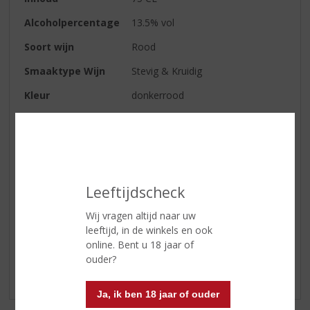
Alcoholpercentage
13.5% vol
Soort wijn
Rood
Smaaktype Wijn
Stevig & Kruidig
Kleur
donkerrood
Geur
kruidnagelen
Wijn-spijs
lamsvlees en runderstoofpot
Serveertip
16-18 °C
Leeftijdscheck
Wij vragen altijd naar uw
Reviews
leeftijd, in de winkels en ook
online. Bent u 18 jaar of
Schrijf een review
ouder?
Er zijn nog geen reviews geplaatst voor dit product
Ja, ik ben 18 jaar of ouder