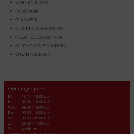
KANT EN KLAAR
FRISDRANK
GLASWERK
GESCHENKVERPAKKING
(RELATIE)GESCHENKEN
ALCOHOLVRIJE DRANKEN
VEGAN DRANKEN
Openingstijden
Ma
:
13.15 - 18.00 uur
Di
:
09.00 - 18.00 uur
Wo
:
09.00 - 18.00 uur
Do
:
09.00 - 18.00 uur
Vr
:
09.00 - 20.00 uur
Za
:
09.00 - 17.00 uur
Zo:
gesloten