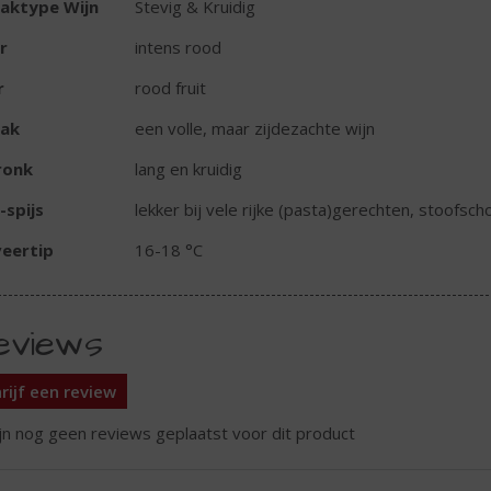
aktype Wijn
Stevig & Kruidig
r
intens rood
r
rood fruit
ak
een volle, maar zijdezachte wijn
ronk
lang en kruidig
-spijs
lekker bij vele rijke (pasta)gerechten, stoofsc
eertip
16-18 °C
eviews
rijf een review
ijn nog geen reviews geplaatst voor dit product