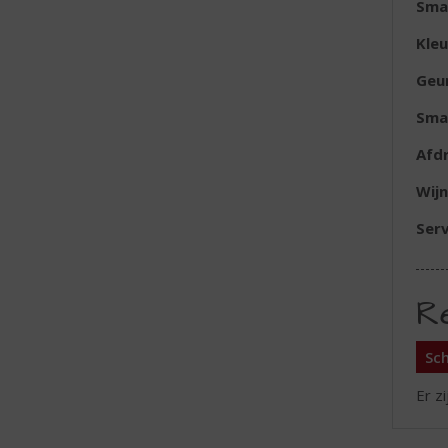
Sma
Kleu
Geu
Sma
Afd
Wijn
Serv
R
Sch
Er z