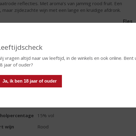
aatrode reflecties. Met aroma’s van jammig rood fruit. Een
e, maar zijdezachte wijn met een lange en kruidige afdronk.
Fles
Leeftijdscheck
ij vragen altijd naar uw leeftijd, in de winkels en ook online. Bent 
8 jaar of ouder?
TIKETINFORMATIE
Ja, ik ben 18 jaar of ouder
d van Herkomst
Italië
ivensoort
Corvina (Veronese), Corvinone, Rondinella
oud
75 CL
oholpercentage
15% vol
t wijn
Rood