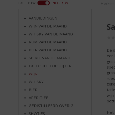
d
ASS
EXCL. BTW
INCL. BTW
Herkert
S
p
r
AANBIEDINGEN
i
Sa
WIJN VAN DE MAAND
n
WHISKY VAN DE MAAND
g
n
RUM VAN DE MAAND
a
BIER VAN DE MAAND
De d
a
een 
r
SPIRIT VAN DE MAAND
gese
d
EXCLUSIEF TOPSLIJTER
spec
e
graa
WIJN
n
roes
a
WHISKY
zeke
v
tank
BIER
i
wijn
g
APERITIEF
bott
a
GEDISTILLEERD OVERIG
t
Het 
SHOTJES
i