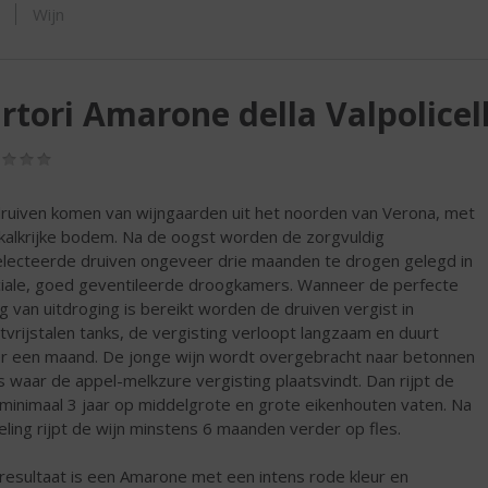
ORTIMENT
Wijn
rtori Amarone della Valpolicel
(0,0
/
5)
ruiven komen van wijngaarden uit het noorden van Verona, met
kalkrijke bodem. Na de oogst worden de zorgvuldig
lecteerde druiven ongeveer drie maanden te drogen gelegd in
iale, goed geventileerde droogkamers. Wanneer de perfecte
g van uitdroging is bereikt worden de druiven vergist in
tvrijstalen tanks, de vergisting verloopt langzaam en duurt
r een maand. De jonge wijn wordt overgebracht naar betonnen
s waar de appel-melkzure vergisting plaatsvindt. Dan rijpt de
 minimaal 3 jaar op middelgrote en grote eikenhouten vaten. Na
eling rijpt de wijn minstens 6 maanden verder op fles.
resultaat is een Amarone met een intens rode kleur en