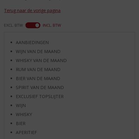
S
p
Terug naar de vorige pagina
r
i
EXCL. BTW
INCL. BTW
n
g
n
AANBIEDINGEN
a
WIJN VAN DE MAAND
a
r
WHISKY VAN DE MAAND
d
RUM VAN DE MAAND
e
BIER VAN DE MAAND
n
a
SPIRIT VAN DE MAAND
v
EXCLUSIEF TOPSLIJTER
i
g
WIJN
a
WHISKY
t
BIER
i
e
APERITIEF