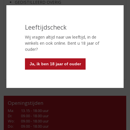
GEDISTILLEERD OVERIG
SHOTJES
KANT EN KLAAR
Leeftijdscheck
FRISDRANK
GLASWERK
Wij vragen altijd naar uw leeftijd, in de
winkels en ook online. Bent u 18 jaar of
GESCHENKVERPAKKING
ouder?
(RELATIE)GESCHENKEN
ALCOHOLVRIJE DRANKEN
Ja, ik ben 18 jaar of ouder
VEGAN DRANKEN
Openingstijden
Ma
:
13.15 - 18.00 uur
Di
:
09.00 - 18.00 uur
Wo
:
09.00 - 18.00 uur
Do
:
09.00 - 18.00 uur