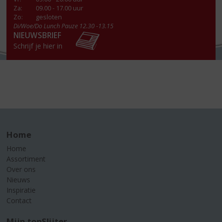
Za
:
09.00 - 17.00 uur
Zo:
gesloten
Di/Woe/Do Lunch Pauze 12.30 -13.15
NIEUWSBRIEF
Schrijf je hier in
Home
Home
Assortiment
Over ons
Nieuws
Inspiratie
Contact
Mijn topSlijter