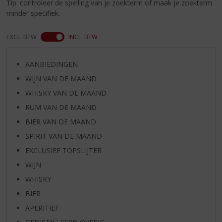
S
Tip: controleer de spelling van je zoekterm of maak je zoekterm
p
minder specifiek.
r
i
EXCL. BTW
INCL. BTW
n
g
n
AANBIEDINGEN
a
WIJN VAN DE MAAND
a
WHISKY VAN DE MAAND
r
d
RUM VAN DE MAAND
e
BIER VAN DE MAAND
n
SPIRIT VAN DE MAAND
a
v
EXCLUSIEF TOPSLIJTER
i
WIJN
g
a
WHISKY
t
BIER
i
APERITIEF
e