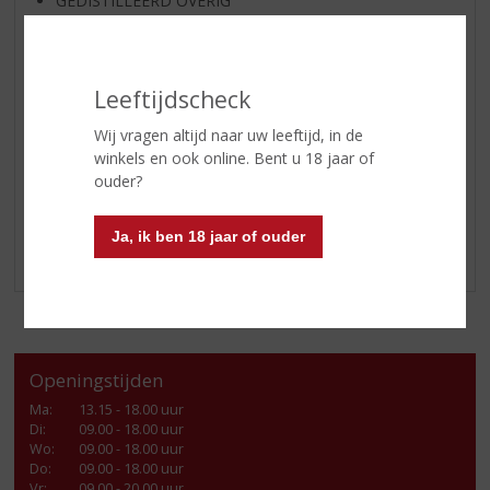
GEDISTILLEERD OVERIG
SHOTJES
KANT EN KLAAR
Leeftijdscheck
FRISDRANK
GLASWERK
Wij vragen altijd naar uw leeftijd, in de
winkels en ook online. Bent u 18 jaar of
GESCHENKVERPAKKING
ouder?
(RELATIE)GESCHENKEN
ALCOHOLVRIJE DRANKEN
Ja, ik ben 18 jaar of ouder
VEGAN DRANKEN
Openingstijden
Ma
:
13.15 - 18.00 uur
Di
:
09.00 - 18.00 uur
Wo
:
09.00 - 18.00 uur
Do
:
09.00 - 18.00 uur
Vr
:
09.00 - 20.00 uur