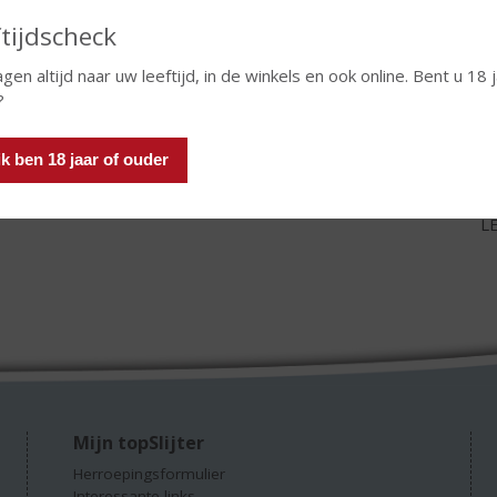
tijdscheck
agen altijd naar uw leeftijd, in de winkels en ook online. Bent u 18 
nd.
?
ik ben 18 jaar of ouder
LE
Mijn topSlijter
Herroepingsformulier
Interessante links